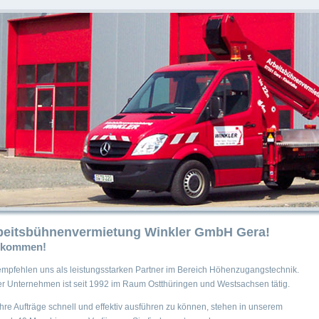
beitsbühnenvermietung Winkler GmbH Gera!
lkommen!
empfehlen uns als leistungsstarken Partner im Bereich Höhenzugangstechnik.
r Unternehmen ist seit 1992 im Raum Ostthüringen und Westsachsen tätig.
hre Aufträge schnell und effektiv ausführen zu können, stehen in unserem