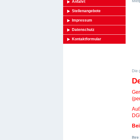
Miet
Anfahrt
Stellenangebote
Impressum
Datenschutz
Kontaktformular
Die 
De
Ger
(pe
Auß
DGU
Bei
Ihre