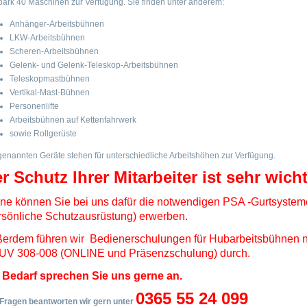
park 40 Maschinen zur Verfügung. Sie finden unter anderem:
Anhänger-Arbeitsbühnen
LKW-Arbeitsbühnen
Scheren-Arbeitsbühnen
Gelenk- und Gelenk-Teleskop-Arbeitsbühnen
Teleskopmastbühnen
Vertikal-Mast-Bühnen
Personenlifte
Arbeitsbühnen auf Kettenfahrwerk
sowie Rollgerüste
genannten Geräte stehen für unterschiedliche Arbeitshöhen zur Verfügung.
r Schutz Ihrer Mitarbeiter ist sehr wich
ne können Sie bei uns dafür die notwendigen PSA -Gurtsystem
rsönliche Schutzausrüstung) erwerben.
erdem führen wir Bedienerschulungen für Hubarbeitsbühnen 
V 308-008 (ONLINE und Präsenzschulung) durch.
 Bedarf sprechen Sie uns gerne an.
0365 55 24 099
 Fragen beantworten wir gern unter