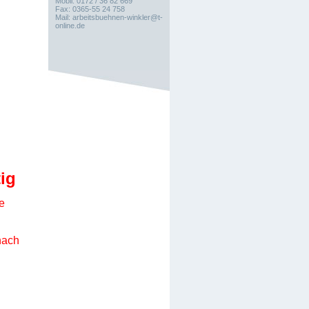
Mobil: 0172 / 36 82 669
Fax: 0365-55 24 758
Mail: arbeitsbuehnen-winkler@t-
online.de
tig
e
nach